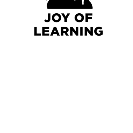
Joy of learning
Rantatie 5
36200 Kangasala
Eläinkouluttaja ja
koulutusneuvoja
Jaana Rajamäki
GSM: +35840 549 1085